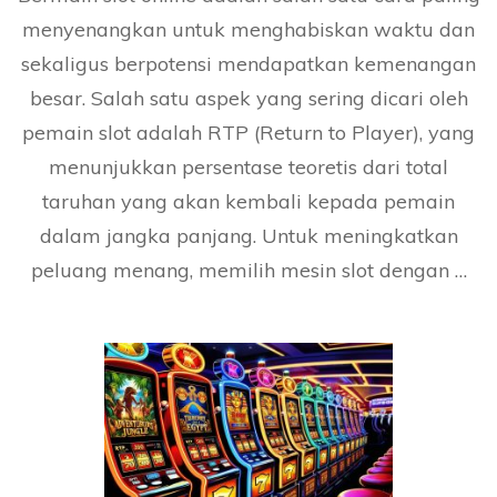
menyenangkan untuk menghabiskan waktu dan
sekaligus berpotensi mendapatkan kemenangan
besar. Salah satu aspek yang sering dicari oleh
pemain slot adalah RTP (Return to Player), yang
menunjukkan persentase teoretis dari total
taruhan yang akan kembali kepada pemain
dalam jangka panjang. Untuk meningkatkan
peluang menang, memilih mesin slot dengan …