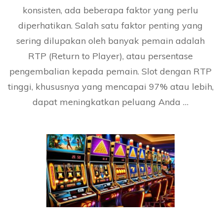
konsisten, ada beberapa faktor yang perlu
diperhatikan. Salah satu faktor penting yang
sering dilupakan oleh banyak pemain adalah
RTP (Return to Player), atau persentase
pengembalian kepada pemain. Slot dengan RTP
tinggi, khususnya yang mencapai 97% atau lebih,
dapat meningkatkan peluang Anda …