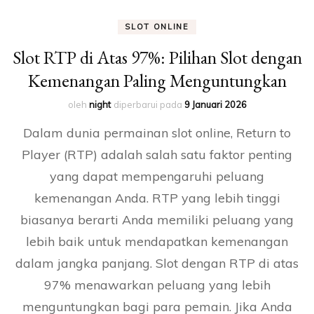
SLOT ONLINE
Slot RTP di Atas 97%: Pilihan Slot dengan
Kemenangan Paling Menguntungkan
oleh
night
diperbarui pada
9 Januari 2026
Dalam dunia permainan slot online, Return to
Player (RTP) adalah salah satu faktor penting
yang dapat mempengaruhi peluang
kemenangan Anda. RTP yang lebih tinggi
biasanya berarti Anda memiliki peluang yang
lebih baik untuk mendapatkan kemenangan
dalam jangka panjang. Slot dengan RTP di atas
97% menawarkan peluang yang lebih
menguntungkan bagi para pemain. Jika Anda