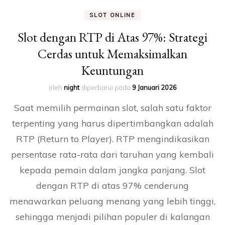
SLOT ONLINE
Slot dengan RTP di Atas 97%: Strategi
Cerdas untuk Memaksimalkan
Keuntungan
oleh
night
diperbarui pada
9 Januari 2026
Saat memilih permainan slot, salah satu faktor
terpenting yang harus dipertimbangkan adalah
RTP (Return to Player). RTP mengindikasikan
persentase rata-rata dari taruhan yang kembali
kepada pemain dalam jangka panjang. Slot
dengan RTP di atas 97% cenderung
menawarkan peluang menang yang lebih tinggi,
sehingga menjadi pilihan populer di kalangan