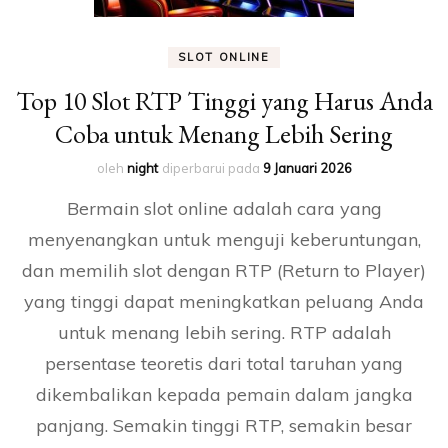
SLOT ONLINE
Top 10 Slot RTP Tinggi yang Harus Anda
Coba untuk Menang Lebih Sering
oleh
night
diperbarui pada
9 Januari 2026
Bermain slot online adalah cara yang
menyenangkan untuk menguji keberuntungan,
dan memilih slot dengan RTP (Return to Player)
yang tinggi dapat meningkatkan peluang Anda
untuk menang lebih sering. RTP adalah
persentase teoretis dari total taruhan yang
dikembalikan kepada pemain dalam jangka
panjang. Semakin tinggi RTP, semakin besar